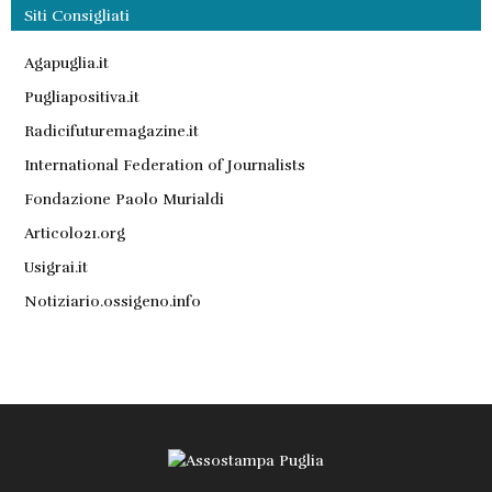
Siti Consigliati
Agapuglia.it
Pugliapositiva.it
Radicifuturemagazine.it
International Federation of Journalists
Fondazione Paolo Murialdi
Articolo21.org
Usigrai.it
Notiziario.ossigeno.info