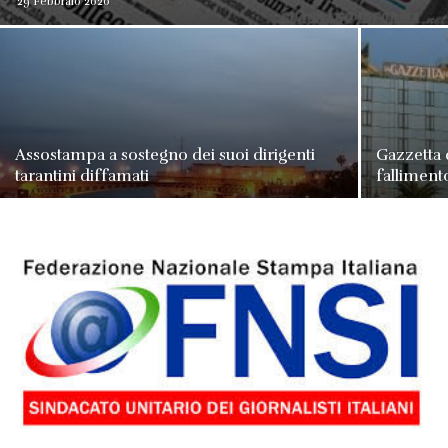
29 Febbraio 2020
Assostampa a sostegno dei suoi dirigenti
Gazzetta 
tarantini diffamati
falliment