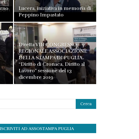
ari:
erno
Lucera, iniziativa in memoria di
Peppino Impastato
Diretta VIII CONGRESSO
REGIONALE ASSOCIAZIONE
DELLA STAMPA DI PUGLIA.
“Diritto di Cronaca, Diritto al
Lavoro” sessione del 13
dicembre 2019
ISCRIVITI AD ASSOSTAMPA PUGLIA