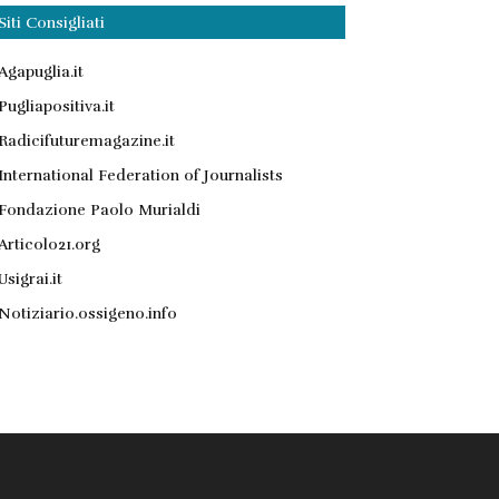
Siti Consigliati
Agapuglia.it
Pugliapositiva.it
Radicifuturemagazine.it
International Federation of Journalists
Fondazione Paolo Murialdi
Articolo21.org
Usigrai.it
Notiziario.ossigeno.info