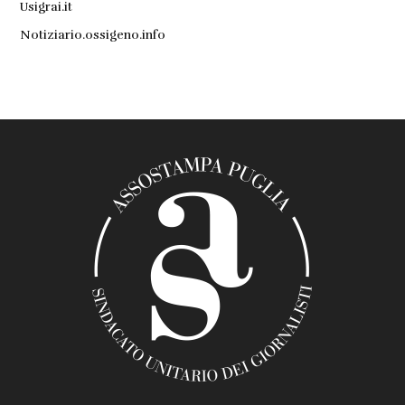
Usigrai.it
Notiziario.ossigeno.info