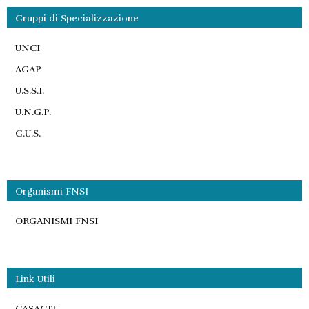
Gruppi di Specializzazione
UNCI
AGAP
U.S.S.I.
U.N.G.P.
G.U.S.
Organismi FNSI
ORGANISMI FNSI
Link Utili
CASAGIT