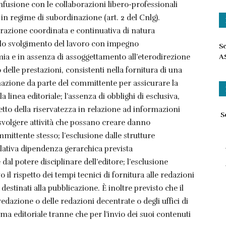
usione con le collaborazioni libero-professionali
e in regime di subordinazione (art. 2 del Cnlg).
borazione coordinata e continuativa di natura
: lo svolgimento del lavoro con impegno
Sc
ia e in assenza di assoggettamento all’eterodirezione
A
 delle prestazioni, consistenti nella fornitura di una
dinazione da parte del committente per assicurare la
 linea editoriale; l’assenza di obblighi di esclusiva,
etto della riservatezza in relazione ad informazioni
Sc
 svolgere attività che possano creare danno
mmittente stesso; l’esclusione dalle strutture
elativa dipendenza gerarchica prevista
dal potere disciplinare dell’editore; l’esclusione
o il rispetto dei tempi tecnici di fornitura alle redazioni
 destinati alla pubblicazione. È inoltre previsto che il
 redazione o delle redazioni decentrate o degli uffici di
a editoriale tranne che per l’invio dei suoi contenuti