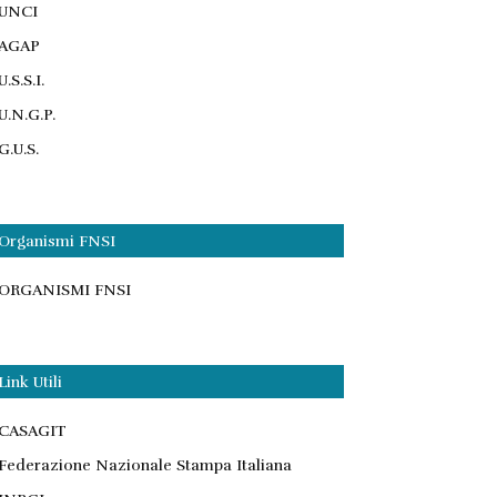
UNCI
AGAP
U.S.S.I.
U.N.G.P.
G.U.S.
Organismi FNSI
ORGANISMI FNSI
Link Utili
CASAGIT
Federazione Nazionale Stampa Italiana