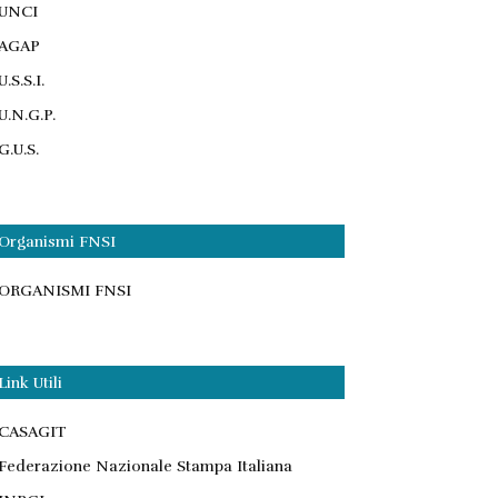
UNCI
AGAP
U.S.S.I.
U.N.G.P.
G.U.S.
Organismi FNSI
ORGANISMI FNSI
Link Utili
CASAGIT
Federazione Nazionale Stampa Italiana