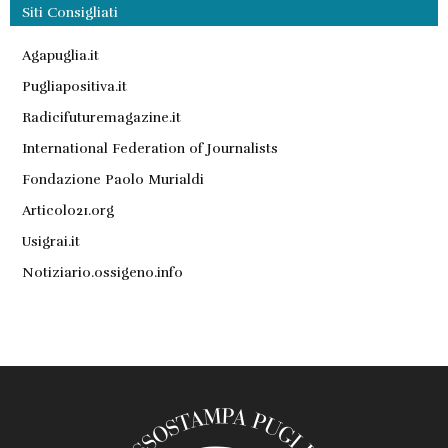
Siti Consigliati
Agapuglia.it
Pugliapositiva.it
Radicifuturemagazine.it
International Federation of Journalists
Fondazione Paolo Murialdi
Articolo21.org
Usigrai.it
Notiziario.ossigeno.info