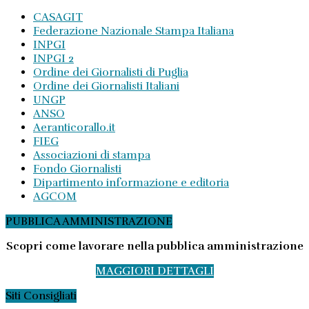
CASAGIT
Federazione Nazionale Stampa Italiana
INPGI
INPGI 2
Ordine dei Giornalisti di Puglia
Ordine dei Giornalisti Italiani
UNGP
ANSO
Aeranticorallo.it
FIEG
Associazioni di stampa
Fondo Giornalisti
Dipartimento informazione e editoria
AGCOM
PUBBLICA AMMINISTRAZIONE
Scopri come lavorare nella pubblica amministrazione
MAGGIORI DETTAGLI
Siti Consigliati