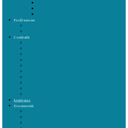
INPGI e lavoro autonomo
CASAGIT e lavoro autonomo
Europa e lavoro autonomo
Professione
Sulla Professione
Rapporti LSDI
Contratti
Aeranti Corallo 2023-2026
Fnsi-Anso-Fisc 2021-2024
Accordo Aran-Fnsi 2021
FNSI-ANSO (2020-2021)
FNSI-USPI (2018-2020)
FIEG-FNSI (2013-2016)
FIEG-FNSI (2009-2013)
FIEG – FNSI (2001-2005)
Aeranti-Corallo (2010-2013)
FNSI-USPI (2010-2012)
Sentenze
Documenti
Carte Deontologiche
Leggi e Norme
Prepensionamenti