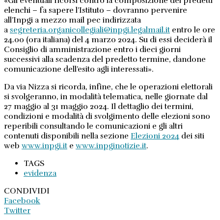
«Gli eventuali ricorsi contro la composizione dei predetti
elenchi – fa sapere l’Istituto – dovranno pervenire
all’Inpgi a mezzo mail pec indirizzata
a
segreteria.organicollegiali@inpgi.legalmail.it
entro le ore
24.00 (ora italiana) del 4 marzo 2024. Su di essi deciderà il
Consiglio di amministrazione entro i dieci giorni
successivi alla scadenza del predetto termine, dandone
comunicazione dell’esito agli interessati».
Da via Nizza si ricorda, infine, che le operazioni elettorali
si svolgeranno, in modalità telematica, nelle giornate dal
27 maggio al 31 maggio 2024. Il dettaglio dei termini,
condizioni e modalità di svolgimento delle elezioni sono
reperibili consultando le comunicazioni e gli altri
contenuti disponibili nella sezione
Elezioni 2024
dei siti
web
www.inpgi.it
e
www.inpginotizie.it
.
TAGS
evidenza
CONDIVIDI
Facebook
Twitter