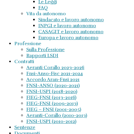
Le Leggi
FAQ
Vita da autonomo
Sindacato e lavoro autonomo
INPGI e lavoro autonomo
CASAGIT e lavoro autonomo
Europa e lavoro autonomo
Professione
Sulla Professione
Rapporti LSDI
Contratti
Aeranti Corallo 2023-2026
Fnsi-Anso-Fisc 2021-2024
Accordo Aran-Fnsi 2021
FNSI-ANSO (2020-2021)
FNSI-USPI (2018-2020)
FIEG-FNSI (2013-2016)
FIEG-FNSI (2009-2013)
FIEG – FNSI (2001-2005)
Aeranti-Corallo (2010-2013)
FNSI-USPI (2010-2012)
Sentenze
Documenti