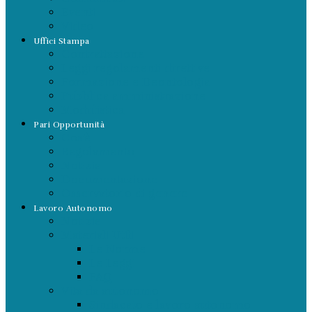
Eventi
Video
Uffici Stampa
Contrattazione
Leggi regolamenti direttive
Formazione e Deontologia
Pubblica amministrazione
Modulistica
Pari Opportunità
Cos’è
Regolamento
Notizie
Documentazione
Osservatorio di genere
Lavoro Autonomo
Notizie
Materiali Utili
Le Norme
Le Leggi
FAQ
Vita da autonomo
Sindacato e lavoro autonomo