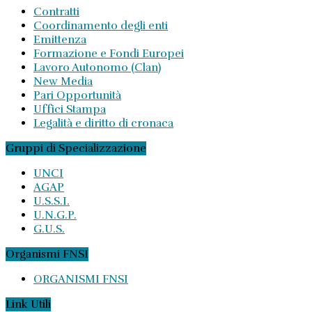
Contratti
Coordinamento degli enti
Emittenza
Formazione e Fondi Europei
Lavoro Autonomo (Clan)
New Media
Pari Opportunità
Uffici Stampa
Legalità e diritto di cronaca
Gruppi di Specializzazione
UNCI
AGAP
U.S.S.I.
U.N.G.P.
G.U.S.
Organismi FNSI
ORGANISMI FNSI
Link Utili