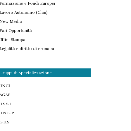
Formazione e Fondi Europei
Lavoro Autonomo (Clan)
New Media
Pari Opportunità
Uffici Stampa
Legalità e diritto di cronaca
Gruppi di Specializzazione
UNCI
AGAP
U.S.S.I.
U.N.G.P.
G.U.S.