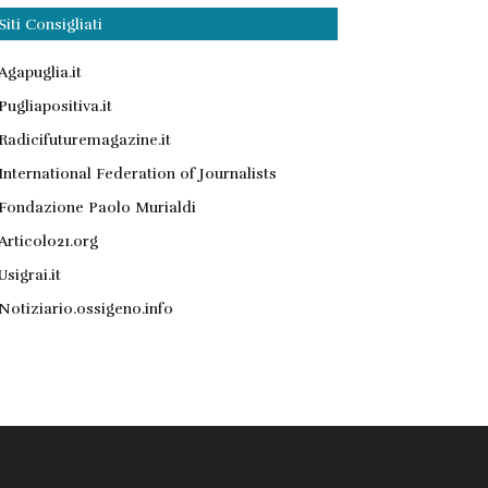
Siti Consigliati
Agapuglia.it
Pugliapositiva.it
Radicifuturemagazine.it
International Federation of Journalists
Fondazione Paolo Murialdi
Articolo21.org
Usigrai.it
Notiziario.ossigeno.info