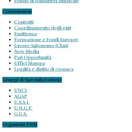
Fondo di solidarietà sindacale
Commissioni
Contratti
Coordinamento degli enti
Emittenza
Formazione e Fondi Europei
Lavoro Autonomo (Clan)
New Media
Pari Opportunità
Uffici Stampa
Legalità e diritto di cronaca
Gruppi di Specializzazione
UNCI
AGAP
U.S.S.I.
U.N.G.P.
G.U.S.
Organismi FNSI