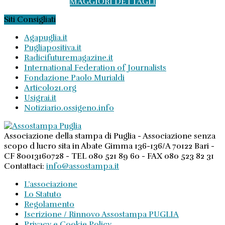
MAGGIORI DETTAGLI
Siti Consigliati
Agapuglia.it
Pugliapositiva.it
Radicifuturemagazine.it
International Federation of Journalists
Fondazione Paolo Murialdi
Articolo21.org
Usigrai.it
Notiziario.ossigeno.info
Associazione della stampa di Puglia - Associazione senza
scopo d lucro sita in Abate Gimma 136-136/A 70122 Bari -
CF 80013160728 - TEL 080 521 89 60 - FAX 080 523 82 31
Contattaci:
info@assostampa.it
L’associazione
Lo Statuto
Regolamento
Iscrizione / Rinnovo Assostampa PUGLIA
Privacy e Cookie Policy