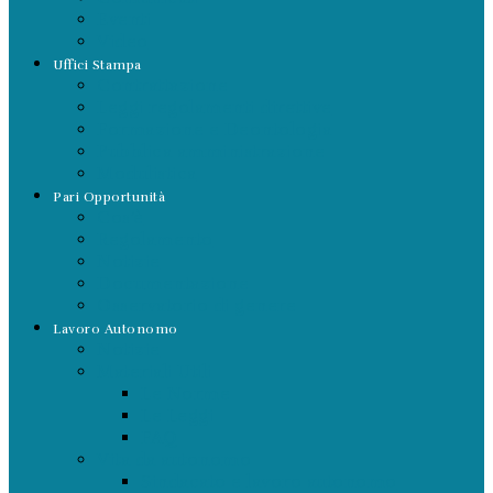
Eventi
Video
Uffici Stampa
Contrattazione
Leggi regolamenti direttive
Formazione e Deontologia
Pubblica amministrazione
Modulistica
Pari Opportunità
Cos’è
Regolamento
Notizie
Documentazione
Osservatorio di genere
Lavoro Autonomo
Notizie
Materiali Utili
Le Norme
Le Leggi
FAQ
Vita da autonomo
Sindacato e lavoro autonomo