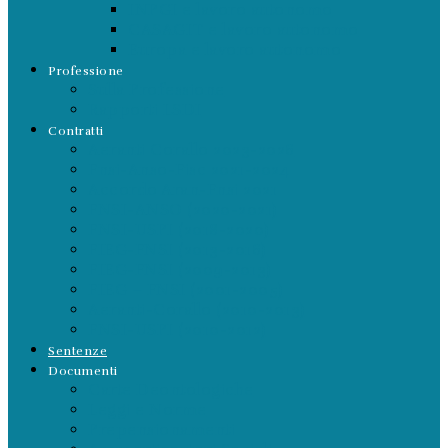
INPGI e lavoro autonomo
CASAGIT e lavoro autonomo
Europa e lavoro autonomo
Professione
Sulla Professione
Rapporti LSDI
Contratti
Aeranti Corallo 2023-2026
Fnsi-Anso-Fisc 2021-2024
Accordo Aran-Fnsi 2021
FNSI-ANSO (2020-2021)
FNSI-USPI (2018-2020)
FIEG-FNSI (2013-2016)
FIEG-FNSI (2009-2013)
FIEG – FNSI (2001-2005)
Aeranti-Corallo (2010-2013)
FNSI-USPI (2010-2012)
Sentenze
Documenti
Carte Deontologiche
Leggi e Norme
Prepensionamenti