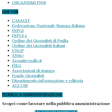
ORGANISMI FNSI
Link Utili
CASAGIT
Federazione Nazionale Stampa Italiana
INPGI
INPGI 2
Ordine dei Giornalisti di Puglia
Ordine dei Giornalisti Italiani
UNGP
ANSO
Aeranticorallo.it
FIEG
Associazioni di stampa
Fondo Giornalisti
Dipartimento informazione e editoria
AGCOM
PUBBLICA AMMINISTRAZIONE
Scopri come lavorare nella pubblica amministrazione