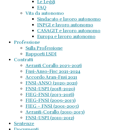
Le Leggi
FAQ
Vita da autonomo
Sindacato e lavoro autonomo
INPGI e lavoro autonomo
CASAGIT e lavoro autonomo
Europa e lavoro autonomo
Professione
Sulla Professione
Rapporti LSDI
Contratti
Aeranti Corallo 2023-2026
Fnsi-Anso-Fisc 2021-2024
Accordo Aran-Fnsi 2021
FNSI-ANSO (2020-2021)
FNSI-USPI (2018-2020)
FIEG-FNSI (2013-2016)
FIEG-FNSI (2009-2013)
FIEG – FNSI (2001-2005)
Aeranti-Corallo (2010-2013)
FNSI-USPI (2010-2012)
Sentenze
Documenti