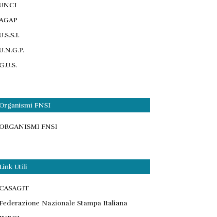
UNCI
AGAP
U.S.S.I.
U.N.G.P.
G.U.S.
Organismi FNSI
ORGANISMI FNSI
Link Utili
CASAGIT
Federazione Nazionale Stampa Italiana