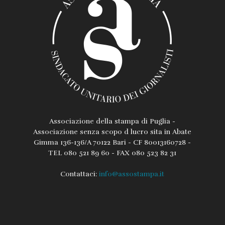
Associazione della stampa di Puglia -
Associazione senza scopo d lucro sita in Abate
Gimma 136-136/A 70122 Bari - CF 80013160728 -
TEL 080 521 89 60 - FAX 080 523 82 31
Contattaci:
info@assostampa.it