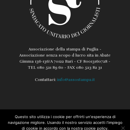
Associazione della stampa di Puglia -
Associazione senza scopo d lucro sita in Abate
Gimma 136-136/A 70122 Bari - CF 80013160728 -
TEL 080 521 89 60 - FAX 080 523 82 31
Contattaci:
info@assostampa.it
Questo sito utilizza i cookie per offrirti un'esperienza di
L’associazione
Lo Statuto
Regolamento
navigazione migliore. Usando il nostro servizio accetti l'impiego
di cookie in accordo con la nostra cookie policy.
Iscrizione / Rinnovo Assostampa PUGLIA
Privacy e Cookie Policy