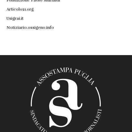
Fondazione Paolo Murialdi
Articolo21.org
Usigrai.it
Notiziario.ossigeno.info