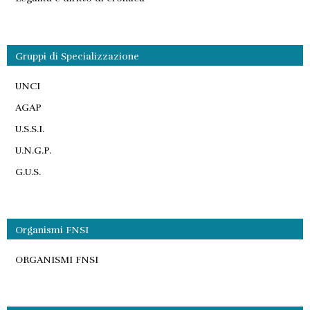
Gruppi di Specializzazione
UNCI
AGAP
U.S.S.I.
U.N.G.P.
G.U.S.
Organismi FNSI
ORGANISMI FNSI