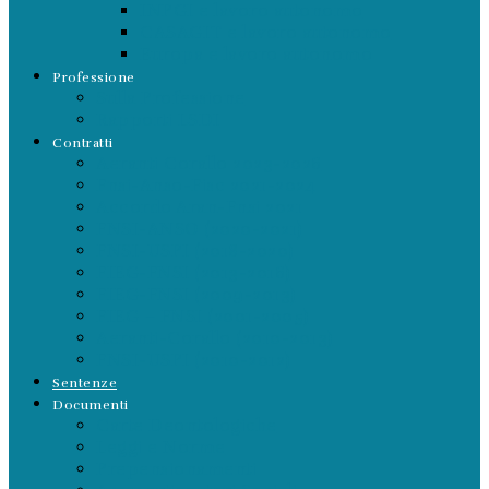
INPGI e lavoro autonomo
CASAGIT e lavoro autonomo
Europa e lavoro autonomo
Professione
Sulla Professione
Rapporti LSDI
Contratti
Aeranti Corallo 2023-2026
Fnsi-Anso-Fisc 2021-2024
Accordo Aran-Fnsi 2021
FNSI-ANSO (2020-2021)
FNSI-USPI (2018-2020)
FIEG-FNSI (2013-2016)
FIEG-FNSI (2009-2013)
FIEG – FNSI (2001-2005)
Aeranti-Corallo (2010-2013)
FNSI-USPI (2010-2012)
Sentenze
Documenti
Carte Deontologiche
Leggi e Norme
Prepensionamenti