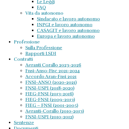
Le Leggi
FAQ
Vita da autonomo
Sindacato e lavoro autonomo
INPGI e lavoro autonomo
CASAGIT e lavoro autonomo
Europa e lavoro autonomo
Professione
Sulla Professione
Rapporti LSDI
Contratti
Aeranti Corallo 2023-2026
Fnsi-Anso-Fisc 2021-2024
Accordo Aran-Fnsi 2021
FNSI-ANSO (2020-2021)
FNSI-USPI (2018-2020)
FIEG-FNSI (2013-2016)
FIEG-FNSI (2009-2013)
FIEG – FNSI (2001-2005)
Aeranti-Corallo (2010-2013)
FNSI-USPI (2010-2012)
Sentenze
Documenti