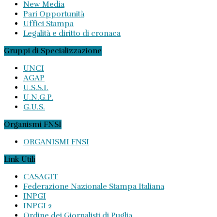
New Media
Pari Opportunità
Uffici Stampa
Legalità e diritto di cronaca
Gruppi di Specializzazione
UNCI
AGAP
U.S.S.I.
U.N.G.P.
G.U.S.
Organismi FNSI
ORGANISMI FNSI
Link Utili
CASAGIT
Federazione Nazionale Stampa Italiana
INPGI
INPGI 2
Ordine dei Giornalisti di Puglia