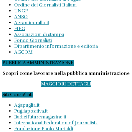
Ordine dei Giornalisti Italiani
UNGP
ANSO
Aeranticorallo.it
FIEG
Associazioni di stampa
Fondo Giornalisti
Dipartimento informazione e editoria
AGCOM
PUBBLICA AMMINISTRAZIONE
Scopri come lavorare nella pubblica amministrazione
MAGGIORI DETTAGLI
Siti Consigliati
Agapuglia.it
Pugliapositiva.it
Radicifuturemagazine.it
International Federation of Journalists
Fondazione Paolo Murialdi