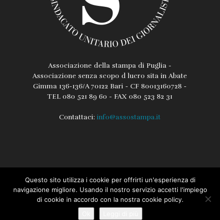
Associazione della stampa di Puglia -
Associazione senza scopo d lucro sita in Abate
Gimma 136-136/A 70122 Bari - CF 80013160728 -
TEL 080 521 89 60 - FAX 080 523 82 31
Contattaci:
info@assostampa.it
Questo sito utilizza i cookie per offrirti un'esperienza di
L’associazione
Lo Statuto
Regolamento
navigazione migliore. Usando il nostro servizio accetti l'impiego
di cookie in accordo con la nostra cookie policy.
Iscrizione / Rinnovo Assostampa PUGLIA
Privacy e Cookie Policy
Ok
Leggi di più
© Assostampa Puglia - Tutti i diritti riservati - Created by Laboratorio COM