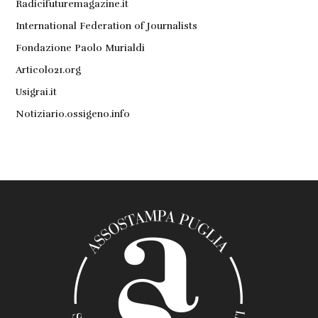
Radicifuturemagazine.it
International Federation of Journalists
Fondazione Paolo Murialdi
Articolo21.org
Usigrai.it
Notiziario.ossigeno.info