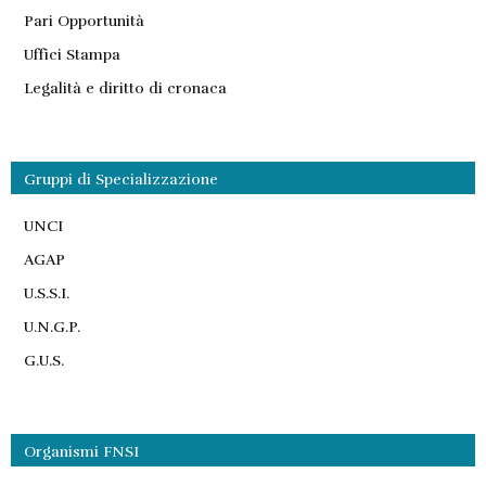
Pari Opportunità
Uffici Stampa
Legalità e diritto di cronaca
Gruppi di Specializzazione
UNCI
AGAP
U.S.S.I.
U.N.G.P.
G.U.S.
Organismi FNSI