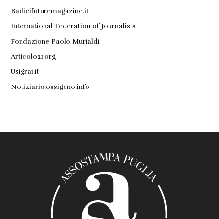
Radicifuturemagazine.it
International Federation of Journalists
Fondazione Paolo Murialdi
Articolo21.org
Usigrai.it
Notiziario.ossigeno.info