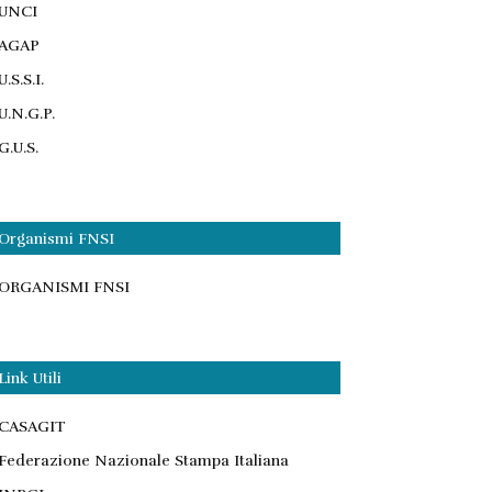
UNCI
AGAP
U.S.S.I.
U.N.G.P.
G.U.S.
Organismi FNSI
ORGANISMI FNSI
Link Utili
CASAGIT
Federazione Nazionale Stampa Italiana