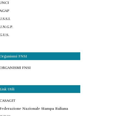
UNCI
AGAP
U.S.S.I.
U.N.G.P.
G.U.S.
Organismi FNSI
ORGANISMI FNSI
Link Utili
CASAGIT
Federazione Nazionale Stampa Italiana