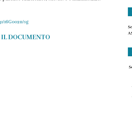
/31/16G00211/sg
Sc
A
 IL DOCUMENTO
Sc