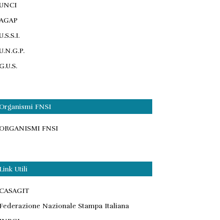
UNCI
AGAP
U.S.S.I.
U.N.G.P.
G.U.S.
Organismi FNSI
ORGANISMI FNSI
Link Utili
CASAGIT
Federazione Nazionale Stampa Italiana