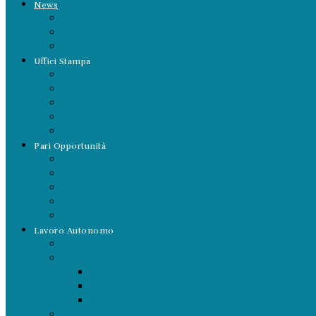
News
Comunicati
Eventi
Video
Uffici Stampa
Contrattazione
Leggi regolamenti direttive
Formazione e Deontologia
Pubblica amministrazione
Modulistica
Pari Opportunità
Cos’è
Regolamento
Notizie
Documentazione
Osservatorio di genere
Lavoro Autonomo
Notizie
Materiali Utili
Le Norme
Le Leggi
FAQ
Vita da autonomo