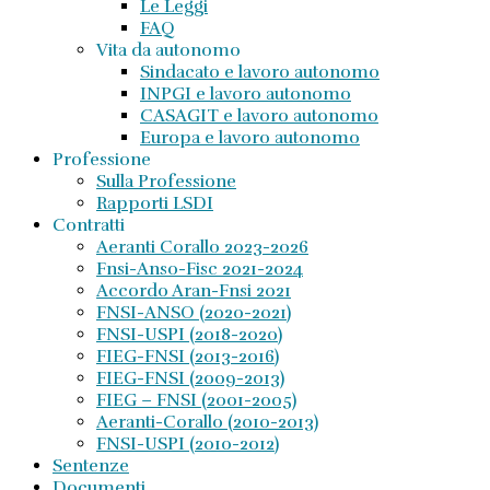
Le Leggi
FAQ
Vita da autonomo
Sindacato e lavoro autonomo
INPGI e lavoro autonomo
CASAGIT e lavoro autonomo
Europa e lavoro autonomo
Professione
Sulla Professione
Rapporti LSDI
Contratti
Aeranti Corallo 2023-2026
Fnsi-Anso-Fisc 2021-2024
Accordo Aran-Fnsi 2021
FNSI-ANSO (2020-2021)
FNSI-USPI (2018-2020)
FIEG-FNSI (2013-2016)
FIEG-FNSI (2009-2013)
FIEG – FNSI (2001-2005)
Aeranti-Corallo (2010-2013)
FNSI-USPI (2010-2012)
Sentenze
Documenti