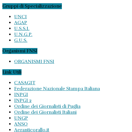
Gruppi di Specializzazione
UNCI
AGAP
U.S.S.I.
U.N.G.P.
G.U.S.
Organismi FNSI
ORGANISMI FNSI
Link Utili
CASAGIT
Federazione Nazionale Stampa Italiana
INPGI
INPGI 2
Ordine dei Giornalisti di Puglia
Ordine dei Giornalisti Italiani
UNGP
ANSO
Aeranticorallo.it