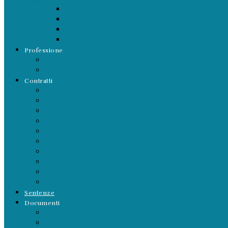
Sindacato e lavoro autonomo
INPGI e lavoro autonomo
CASAGIT e lavoro autonomo
Europa e lavoro autonomo
Professione
Sulla Professione
Rapporti LSDI
Contratti
Aeranti Corallo 2023-2026
Fnsi-Anso-Fisc 2021-2024
Accordo Aran-Fnsi 2021
FNSI-ANSO (2020-2021)
FNSI-USPI (2018-2020)
FIEG-FNSI (2013-2016)
FIEG-FNSI (2009-2013)
FIEG – FNSI (2001-2005)
Aeranti-Corallo (2010-2013)
FNSI-USPI (2010-2012)
Sentenze
Documenti
Carte Deontologiche
Leggi e Norme