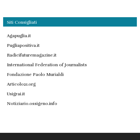
Siti Consigliati
Agapuglia.it
Pugliapositiva.it
Radicifuturemagazine.it
International Federation of Journalists
Fondazione Paolo Murialdi
Articolo21.org
Usigrai.it
Notiziario.ossigeno.info