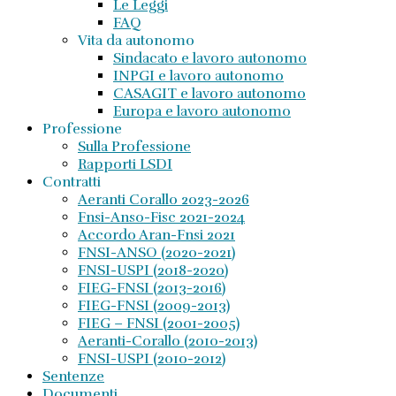
Le Leggi
FAQ
Vita da autonomo
Sindacato e lavoro autonomo
INPGI e lavoro autonomo
CASAGIT e lavoro autonomo
Europa e lavoro autonomo
Professione
Sulla Professione
Rapporti LSDI
Contratti
Aeranti Corallo 2023-2026
Fnsi-Anso-Fisc 2021-2024
Accordo Aran-Fnsi 2021
FNSI-ANSO (2020-2021)
FNSI-USPI (2018-2020)
FIEG-FNSI (2013-2016)
FIEG-FNSI (2009-2013)
FIEG – FNSI (2001-2005)
Aeranti-Corallo (2010-2013)
FNSI-USPI (2010-2012)
Sentenze
Documenti