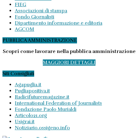
FIEG
Associazioni di stampa
Fondo Giornalisti
Dipartimento informazione e editoria
AGCOM
PUBBLICA AMMINISTRAZIONE
Scopri come lavorare nella pubblica amministrazione
MAGGIORI DETTAGLI
Siti Consigliati
Agapuglia.it
Pugliapositiva.it
Radicifuturemagazine.it
International Federation of Journalists
Fondazione Paolo Murialdi
Articolo21.org
Usigrai.it
Notiziario.ossigeno.info