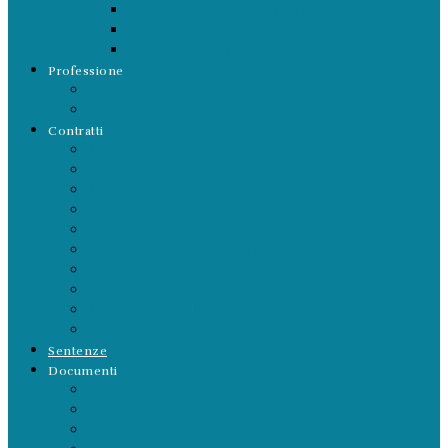
INPGI e lavoro autonomo
CASAGIT e lavoro autonomo
Europa e lavoro autonomo
Professione
Sulla Professione
Rapporti LSDI
Contratti
Aeranti Corallo 2023-2026
Fnsi-Anso-Fisc 2021-2024
Accordo Aran-Fnsi 2021
FNSI-ANSO (2020-2021)
FNSI-USPI (2018-2020)
FIEG-FNSI (2013-2016)
FIEG-FNSI (2009-2013)
FIEG – FNSI (2001-2005)
Aeranti-Corallo (2010-2013)
FNSI-USPI (2010-2012)
Sentenze
Documenti
Carte Deontologiche
Leggi e Norme
Prepensionamenti