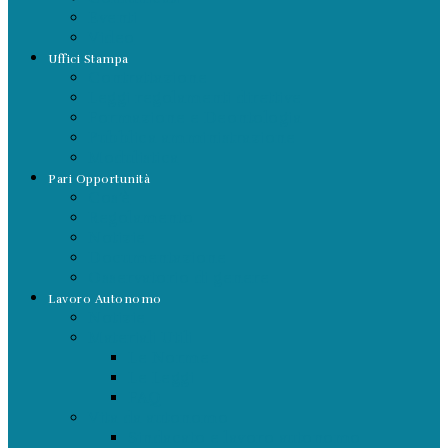
Eventi
Video
Uffici Stampa
Contrattazione
Leggi regolamenti direttive
Formazione e Deontologia
Pubblica amministrazione
Modulistica
Pari Opportunità
Cos’è
Regolamento
Notizie
Documentazione
Osservatorio di genere
Lavoro Autonomo
Notizie
Materiali Utili
Le Norme
Le Leggi
FAQ
Vita da autonomo
Sindacato e lavoro autonomo