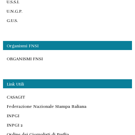
U.S.S.I.
U.N.G.P.
G.U.S.
Organismi FNSI
ORGANISMI FNSI
Link Utili
CASAGIT
Federazione Nazionale Stampa Italiana
INPGI
INPGI 2
Ordine dei Giornalisti di Puglia