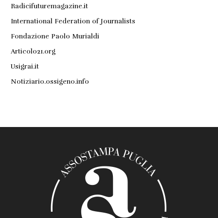
Radicifuturemagazine.it
International Federation of Journalists
Fondazione Paolo Murialdi
Articolo21.org
Usigrai.it
Notiziario.ossigeno.info