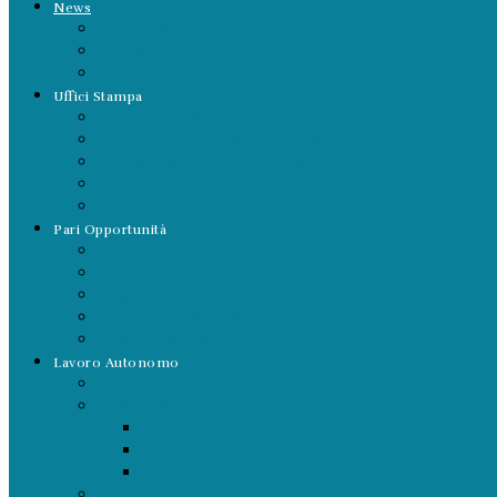
News
Comunicati
Eventi
Video
Uffici Stampa
Contrattazione
Leggi regolamenti direttive
Formazione e Deontologia
Pubblica amministrazione
Modulistica
Pari Opportunità
Cos’è
Regolamento
Notizie
Documentazione
Osservatorio di genere
Lavoro Autonomo
Notizie
Materiali Utili
Le Norme
Le Leggi
FAQ
Vita da autonomo