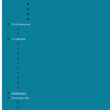
Sindacato e lavoro autonomo
INPGI e lavoro autonomo
CASAGIT e lavoro autonomo
Europa e lavoro autonomo
Professione
Sulla Professione
Rapporti LSDI
Contratti
Aeranti Corallo 2023-2026
Fnsi-Anso-Fisc 2021-2024
Accordo Aran-Fnsi 2021
FNSI-ANSO (2020-2021)
FNSI-USPI (2018-2020)
FIEG-FNSI (2013-2016)
FIEG-FNSI (2009-2013)
FIEG – FNSI (2001-2005)
Aeranti-Corallo (2010-2013)
FNSI-USPI (2010-2012)
Sentenze
Documenti
Carte Deontologiche
Leggi e Norme