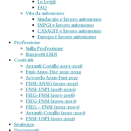
Le Leggi
FAQ
Vita da autonomo
Sindacato e lavoro autonomo
INPGI e lavoro autonomo
CASAGIT e lavoro autonomo
Europa e lavoro autonomo
Professione
Sulla Professione
Rapporti LSDI
Contratti
Aeranti Corallo 2023-2026
Fnsi-Anso-Fisc 2021-2024
Accordo Aran-Fnsi 2021
FNSI-ANSO (2020-2021)
FNSI-USPI (2018-2020)
FIEG-FNSI (2013-2016)
FIEG-FNSI (2009-2013)
FIEG – FNSI (2001-2005)
Aeranti-Corallo (2010-2013)
FNSI-USPI (2010-2012)
Sentenze
Documenti