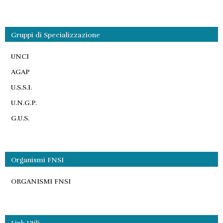
Gruppi di Specializzazione
UNCI
AGAP
U.S.S.I.
U.N.G.P.
G.U.S.
Organismi FNSI
ORGANISMI FNSI