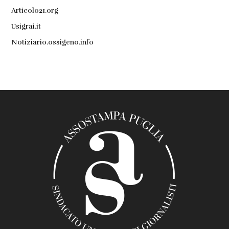
Articolo21.org
Usigrai.it
Notiziario.ossigeno.info