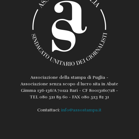
Associazione della stampa di Puglia -
Associazione senza scopo d lucro sita in Abate
Gimma 136-136/A 70122 Bari - CF 80013160728 -
TEL 080 521 89 60 - FAX 080 523 82 31
Contattaci:
info@assostampa.it