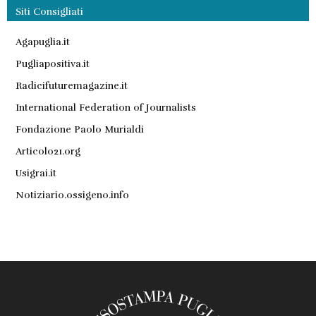
Siti Consigliati
Agapuglia.it
Pugliapositiva.it
Radicifuturemagazine.it
International Federation of Journalists
Fondazione Paolo Murialdi
Articolo21.org
Usigrai.it
Notiziario.ossigeno.info