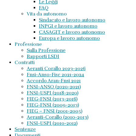
Le Leggi
FAQ
Vita da autonomo
Sindacato e lavoro autonomo
INPGI e lavoro autonomo
CASAGIT e lavoro autonomo
Europa e lavoro autonomo
Professione
Sulla Professione
Rapporti LSDI
Contratti
Aeranti Corallo 2023-2026
Fnsi-Anso-Fisc 2021-2024
Accordo Aran-Fnsi 2021
FNSI-ANSO (2020-2021)
FNSI-USPI (2018-2020)
FIEG-FNSI (2013-2016)
FIEG-FNSI (2009-2013)
FIEG – FNSI (2001-2005)
Aeranti-Corallo (2010-2013)
FNSI-USPI (2010-2012)
Sentenze
Documenti