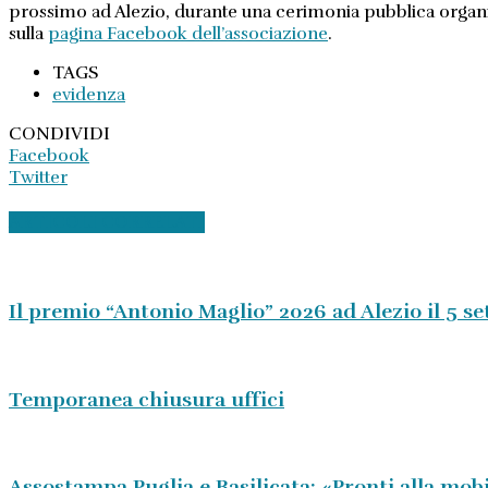
prossimo ad Alezio, durante una cerimonia pubblica organiz
sulla
pagina Facebook dell’associazione
.
TAGS
evidenza
CONDIVIDI
Facebook
Twitter
ARTICOLI CORRELATI
Il premio “Antonio Maglio” 2026 ad Alezio il 5 s
Temporanea chiusura uffici
Assostampa Puglia e Basilicata: «Pronti alla mobi