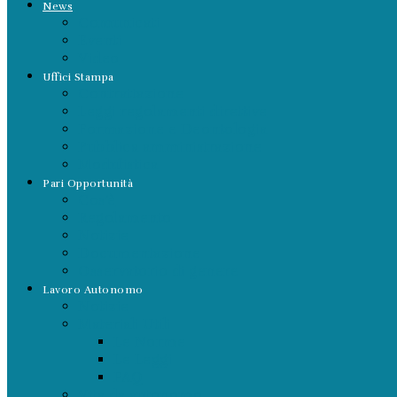
News
Comunicati
Eventi
Video
Uffici Stampa
Contrattazione
Leggi regolamenti direttive
Formazione e Deontologia
Pubblica amministrazione
Modulistica
Pari Opportunità
Cos’è
Regolamento
Notizie
Documentazione
Osservatorio di genere
Lavoro Autonomo
Notizie
Materiali Utili
Le Norme
Le Leggi
FAQ
Vita da autonomo