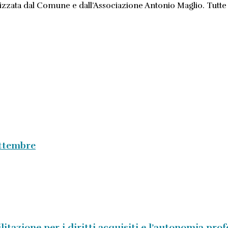
zata dal Comune e dall’Associazione Antonio Maglio. Tutte le
ettembre
litazione per i diritti acquisiti e l’autonomia pro