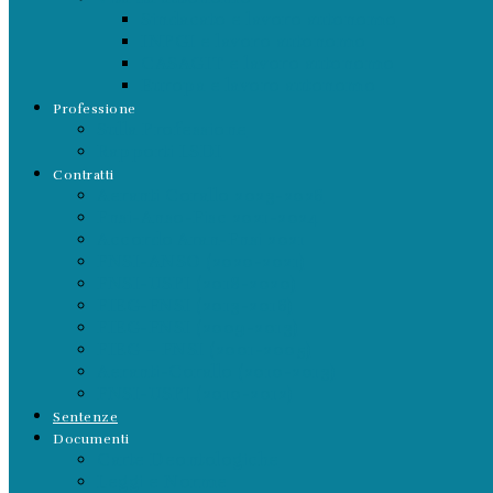
Sindacato e lavoro autonomo
INPGI e lavoro autonomo
CASAGIT e lavoro autonomo
Europa e lavoro autonomo
Professione
Sulla Professione
Rapporti LSDI
Contratti
Aeranti Corallo 2023-2026
Fnsi-Anso-Fisc 2021-2024
Accordo Aran-Fnsi 2021
FNSI-ANSO (2020-2021)
FNSI-USPI (2018-2020)
FIEG-FNSI (2013-2016)
FIEG-FNSI (2009-2013)
FIEG – FNSI (2001-2005)
Aeranti-Corallo (2010-2013)
FNSI-USPI (2010-2012)
Sentenze
Documenti
Carte Deontologiche
Leggi e Norme