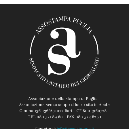
Associazione della stampa di Puglia -
Associazione senza scopo d lucro sita in Abate
Gimma 136-136/A 70122 Bari - CF 80013160728 -
TEL 080 521 89 60 - FAX 080 523 82 31
Contattaci:
info@assostampa.it