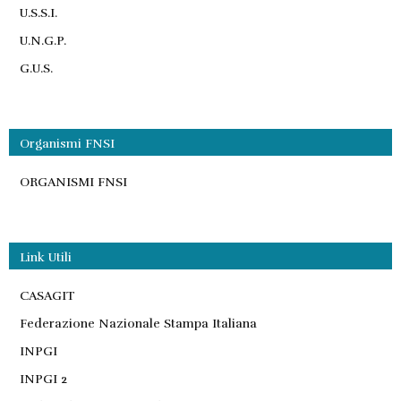
U.S.S.I.
U.N.G.P.
G.U.S.
Organismi FNSI
ORGANISMI FNSI
Link Utili
CASAGIT
Federazione Nazionale Stampa Italiana
INPGI
INPGI 2