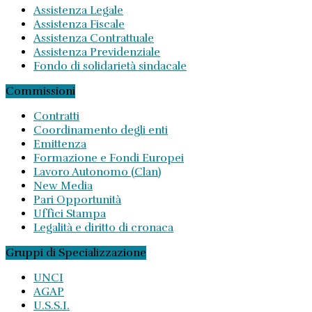
Assistenza Legale
Assistenza Fiscale
Assistenza Contrattuale
Assistenza Previdenziale
Fondo di solidarietà sindacale
Commissioni
Contratti
Coordinamento degli enti
Emittenza
Formazione e Fondi Europei
Lavoro Autonomo (Clan)
New Media
Pari Opportunità
Uffici Stampa
Legalità e diritto di cronaca
Gruppi di Specializzazione
UNCI
AGAP
U.S.S.I.