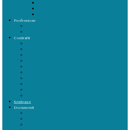
INPGI e lavoro autonomo
CASAGIT e lavoro autonomo
Europa e lavoro autonomo
Professione
Sulla Professione
Rapporti LSDI
Contratti
Aeranti Corallo 2023-2026
Fnsi-Anso-Fisc 2021-2024
Accordo Aran-Fnsi 2021
FNSI-ANSO (2020-2021)
FNSI-USPI (2018-2020)
FIEG-FNSI (2013-2016)
FIEG-FNSI (2009-2013)
FIEG – FNSI (2001-2005)
Aeranti-Corallo (2010-2013)
FNSI-USPI (2010-2012)
Sentenze
Documenti
Carte Deontologiche
Leggi e Norme
Prepensionamenti