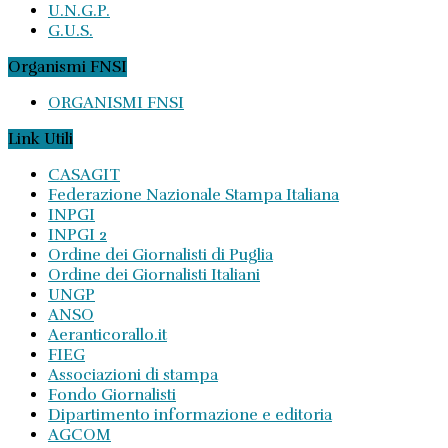
U.N.G.P.
G.U.S.
Organismi FNSI
ORGANISMI FNSI
Link Utili
CASAGIT
Federazione Nazionale Stampa Italiana
INPGI
INPGI 2
Ordine dei Giornalisti di Puglia
Ordine dei Giornalisti Italiani
UNGP
ANSO
Aeranticorallo.it
FIEG
Associazioni di stampa
Fondo Giornalisti
Dipartimento informazione e editoria
AGCOM