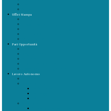
Eventi
Video
Uffici Stampa
Contrattazione
Leggi regolamenti direttive
Formazione e Deontologia
Pubblica amministrazione
Modulistica
Pari Opportunità
Cos’è
Regolamento
Notizie
Documentazione
Osservatorio di genere
Lavoro Autonomo
Notizie
Materiali Utili
Le Norme
Le Leggi
FAQ
Vita da autonomo
Sindacato e lavoro autonomo