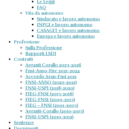
Le Leggi
FAQ
Vita da autonomo
Sindacato e lavoro autonomo
INPGI e lavoro autonomo
CASAGIT e lavoro autonomo
Europa e lavoro autonomo
Professione
Sulla Professione
Rapporti LSDI
Contratti
Aeranti Corallo 2023-2026
Fnsi-Anso-Fisc 2021-2024
Accordo Aran-Fnsi 2021
FNSI-ANSO (2020-2021)
FNSI-USPI (2018-2020)
FIEG-FNSI (2013-2016)
FIEG-FNSI (2009-2013)
FIEG – FNSI (2001-2005)
Aeranti-Corallo (2010-2013)
FNSI-USPI (2010-2012)
Sentenze
Documenti