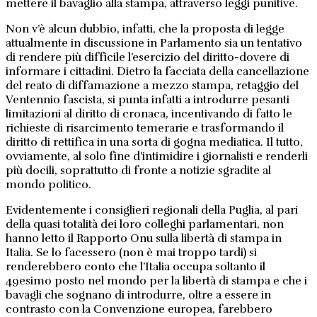
mettere il bavaglio alla stampa, attraverso leggi punitive.
Non v’è alcun dubbio, infatti, che la proposta di legge
attualmente in discussione in Parlamento sia un tentativo
di rendere più difficile l’esercizio del diritto-dovere di
informare i cittadini. Dietro la facciata della cancellazione
del reato di diffamazione a mezzo stampa, retaggio del
Ventennio fascista, si punta infatti a introdurre pesanti
limitazioni al diritto di cronaca, incentivando di fatto le
richieste di risarcimento temerarie e trasformando il
diritto di rettifica in una sorta di gogna mediatica. Il tutto,
ovviamente, al solo fine d’intimidire i giornalisti e renderli
più docili, soprattutto di fronte a notizie sgradite al
mondo politico.
Evidentemente i consiglieri regionali della Puglia, al pari
della quasi totalità dei loro colleghi parlamentari, non
hanno letto il Rapporto Onu sulla libertà di stampa in
Italia. Se lo facessero (non è mai troppo tardi) si
renderebbero conto che l’Italia occupa soltanto il
49esimo posto nel mondo per la libertà di stampa e che i
bavagli che sognano di introdurre, oltre a essere in
contrasto con la Convenzione europea, farebbero