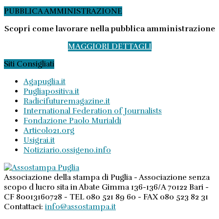
PUBBLICA AMMINISTRAZIONE
Scopri come lavorare nella pubblica amministrazione
MAGGIORI DETTAGLI
Siti Consigliati
Agapuglia.it
Pugliapositiva.it
Radicifuturemagazine.it
International Federation of Journalists
Fondazione Paolo Murialdi
Articolo21.org
Usigrai.it
Notiziario.ossigeno.info
Associazione della stampa di Puglia - Associazione senza
scopo d lucro sita in Abate Gimma 136-136/A 70122 Bari -
CF 80013160728 - TEL 080 521 89 60 - FAX 080 523 82 31
Contattaci:
info@assostampa.it