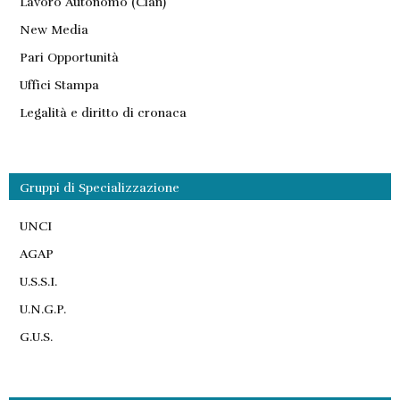
Lavoro Autonomo (Clan)
New Media
Pari Opportunità
Uffici Stampa
Legalità e diritto di cronaca
Gruppi di Specializzazione
UNCI
AGAP
U.S.S.I.
U.N.G.P.
G.U.S.