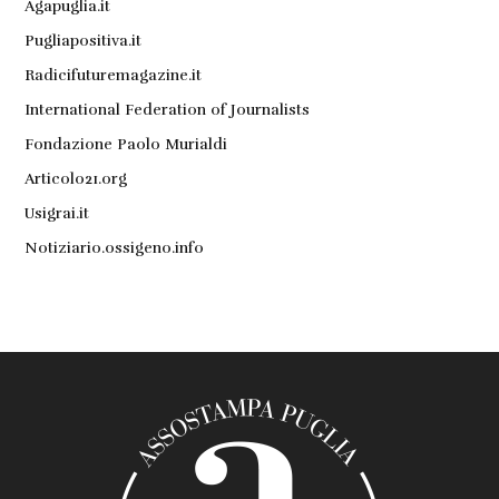
Agapuglia.it
Pugliapositiva.it
Radicifuturemagazine.it
International Federation of Journalists
Fondazione Paolo Murialdi
Articolo21.org
Usigrai.it
Notiziario.ossigeno.info