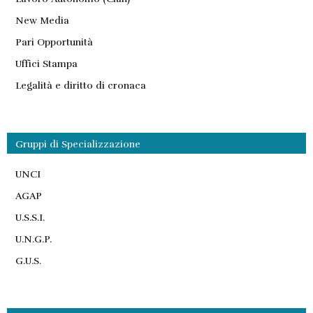
New Media
Pari Opportunità
Uffici Stampa
Legalità e diritto di cronaca
Gruppi di Specializzazione
UNCI
AGAP
U.S.S.I.
U.N.G.P.
G.U.S.