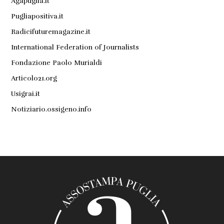
Agapuglia.it
Pugliapositiva.it
Radicifuturemagazine.it
International Federation of Journalists
Fondazione Paolo Murialdi
Articolo21.org
Usigrai.it
Notiziario.ossigeno.info