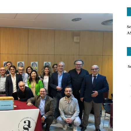
Sc
A
Sc