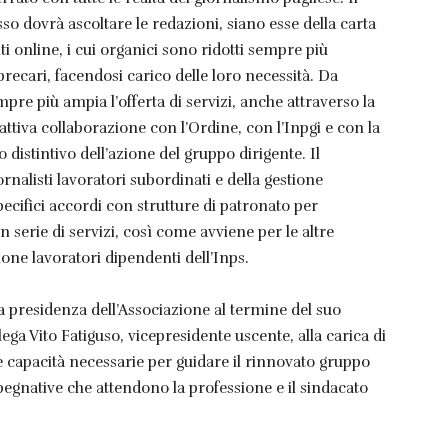
so dovrà ascoltare le redazioni, siano esse della carta
iti online, i cui organici sono ridotti sempre più
e precari, facendosi carico delle loro necessità. Da
pre più ampia l’offerta di servizi, anche attraverso la
ttiva collaborazione con l’Ordine, con l’Inpgi e con la
distintivo dell’azione del gruppo dirigente. Il
rnalisti lavoratori subordinati e della gestione
pecifici accordi con strutture di patronato per
 un serie di servizi, così come avviene per le altre
ione lavoratori dipendenti dell’Inps.
la presidenza dell’Associazione al termine del suo
ega Vito Fatiguso, vicepresidente uscente, alla carica di
e capacità necessarie per guidare il rinnovato gruppo
pegnative che attendono la professione e il sindacato