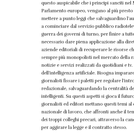
questo auspicabile che i principi sanciti n
Parlamento europeo, vengano al più presto r
mettere a punto leggi che salvaguardino l’aut
a cominciare dal servizio pubblico radiotele
guerra dei governi di turno, per finire a tutte
necessario dare piena applicazione alla diret
aziende editoriali di recuperare le risorse c
sempre più monopolisti nel mercato della rac
notizie e servizi realizzati da quotidiani e tv.
dell’intelligenza artificiale. Bisogna imparar
giornalisti fissare i paletti per regolare l’i
redazionale, salvaguardando la centralità del
intelligenti. Su questi aspetti si gioca il fu
giornalisti ed editori mettano questi temi al
nazionale di lavoro, che affronti anche il t
dei troppi colleghi precari, attraverso la c
per aggirare la legge e il contratto stesso.