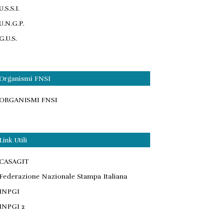
U.S.S.I.
U.N.G.P.
G.U.S.
Organismi FNSI
ORGANISMI FNSI
Link Utili
CASAGIT
Federazione Nazionale Stampa Italiana
INPGI
INPGI 2