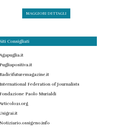
MAGGIORI DETTAGLI
Siti Consigliati
Agapuglia.it
Pugliapositiva.it
Radicifuturemagazine.it
International Federation of Journalists
Fondazione Paolo Murialdi
Articolo21.org
Usigrai.it
Notiziario.ossigeno.info