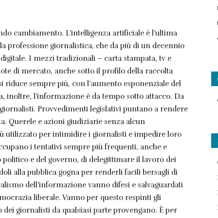
do cambiamento. L’intelligenza artificiale è l’ultima
 la professione giornalistica, che da più di un decennio
digitale. I mezzi tradizionali – carta stampata, tv e
e di mercato, anche sotto il profilo della raccolta
 si riduce sempre più, con l’aumento esponenziale del
ia, inoltre, l’informazione è da tempo sotto attacco. Da
i giornalisti. Provvedimenti legislativi puntano a rendere
sta. Querele e azioni giudiziarie senza alcun
tilizzato per intimidire i giornalisti e impedire loro
ccupano i tentativi sempre più frequenti, anche e
olitico e del governo, di delegittimare il lavoro dei
oli alla pubblica gogna per renderli facili bersagli di
pluralismo dell’informazione vanno difesi e salvaguardati
emocrazia liberale. Vanno per questo respinti gli
ro dei giornalisti da qualsiasi parte provengano. È per