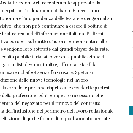
el Media Freedom Act, recentemente approvato dal
ecepiti nell’ordinamento italiano. È necessario
onomia e l’indipendenza delle testate e dei giornalisti,
visivo, che non può continuare a essere il bottino di
 le altre realtà dell’informazione italiana. È altresì
tiva europea sul diritto d’autore per consentire alle
he vengono loro sottratte dai grandi player della rete,
colta pubblicitaria, attraverso la pubblicazione di
 I giornalisti devono, inoltre, affrontare la sfida
e a usare i chatbot senza farsi usare. Spetta ai
ntroduzione delle nuove tecnologie nel lavoro
 lavoro delle persone rispetto alle cosiddette protesi
turo della professione ed è per questo necessario che
 centro del negoziato per il rinnovo del contratto
ema dell’inclusione nel perimetro del lavoro redazionale
ancellazione di quelle forme di inquadramento pensate