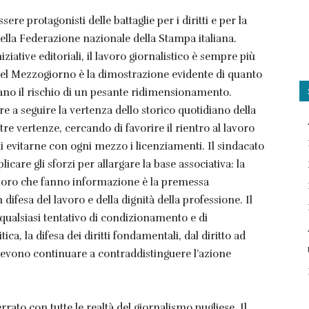
sere protagonisti delle battaglie per i diritti e per la
 della Federazione nazionale della Stampa italiana.
iziative editoriali, il lavoro giornalistico è sempre più
del Mezzogiorno è la dimostrazione evidente di quanto
ano il rischio di un pesante ridimensionamento.
 a seguire la vertenza dello storico quotidiano della
ltre vertenze, cercando di favorire il rientro al lavoro
di evitarne con ogni mezzo i licenziamenti. Il sindacato
licare gli sforzi per allargare la base associativa: la
coloro che fanno informazione è la premessa
 difesa del lavoro e della dignità della professione. Il
 qualsiasi tentativo di condizionamento e di
ica, la difesa dei diritti fondamentali, dal diritto ad
 devono continuare a contraddistinguere l’azione
rato con tutte le realtà del giornalismo pugliese. Il