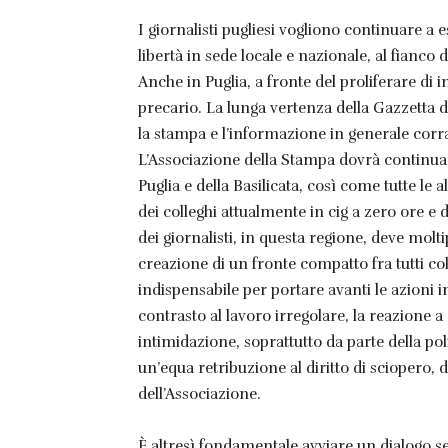
I giornalisti pugliesi vogliono continuare a es
libertà in sede locale e nazionale, al fianco
Anche in Puglia, a fronte del proliferare di in
precario. La lunga vertenza della Gazzetta 
la stampa e l’informazione in generale corr
L’Associazione della Stampa dovrà continuare
Puglia e della Basilicata, così come tutte le a
dei colleghi attualmente in cig a zero ore e 
dei giornalisti, in questa regione, deve moltip
creazione di un fronte compatto fra tutti 
indispensabile per portare avanti le azioni in
contrasto al lavoro irregolare, la reazione a
intimidazione, soprattutto da parte della polit
un’equa retribuzione al diritto di sciopero,
dell’Associazione.
È altresì fondamentale avviare un dialogo ser