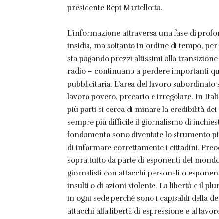
presidente Bepi Martellotta.
L’informazione attraversa una fase di profon
insidia, ma soltanto in ordine di tempo, per
sta pagando prezzi altissimi alla transizione 
radio – continuano a perdere importanti quot
pubblicitaria. L’area del lavoro subordinato
lavoro povero, precario e irregolare. In Ital
più parti si cerca di minare la credibilità de
sempre più difficile il giornalismo di inchie
fondamento sono diventate lo strumento più u
di informare correttamente i cittadini. Preo
soprattutto da parte di esponenti del mondo p
giornalisti con attacchi personali o esponend
insulti o di azioni violente. La libertà e il 
in ogni sede perché sono i capisaldi della d
attacchi alla libertà di espressione e al lavo