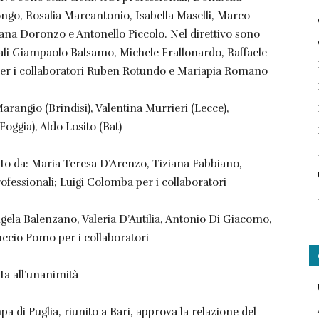
go, Rosalia Marcantonio, Isabella Maselli, Marco
ciana Doronzo e Antonello Piccolo. Nel direttivo sono
ionali Giampaolo Balsamo, Michele Frallonardo, Raffaele
 per i collaboratori Ruben Rotundo e Mariapia Romano
Marangio (Brindisi), Valentina Murrieri (Lecce),
ggia), Aldo Losito (Bat)
osto da: Maria Teresa D’Arenzo, Tiziana Fabbiano,
ofessionali; Luigi Colomba per i collaboratori
ngela Balenzano, Valeria D’Autilia, Antonio Di Giacomo,
uccio Pomo per i collaboratori
ta all’unanimità
a di Puglia, riunito a Bari, approva la relazione del