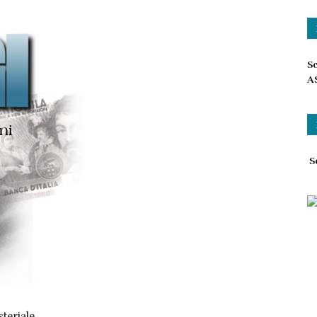
Sc
A
Sc
teriale