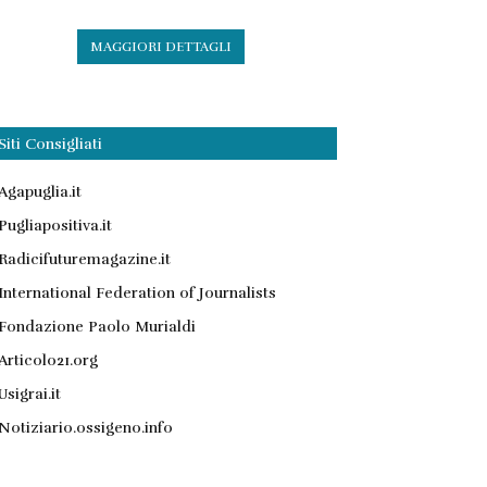
MAGGIORI DETTAGLI
Siti Consigliati
Agapuglia.it
Pugliapositiva.it
Radicifuturemagazine.it
International Federation of Journalists
Fondazione Paolo Murialdi
Articolo21.org
Usigrai.it
Notiziario.ossigeno.info