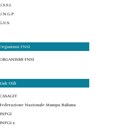
U.S.S.I.
U.N.G.P.
G.U.S.
Organismi FNSI
ORGANISMI FNSI
Link Utili
CASAGIT
Federazione Nazionale Stampa Italiana
INPGI
INPGI 2