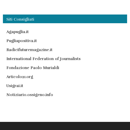
Siti Consigliati
Agapuglia.it
Pugliapositiva.it
Radicifuturemagazine.it
International Federation of Journalists
Fondazione Paolo Murialdi
Articolo21.org
Usigrai.it
Notiziario.ossigeno.info