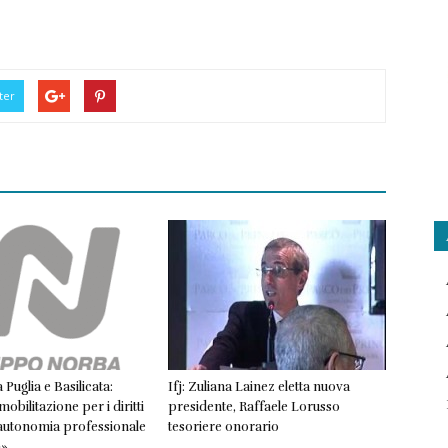
ter
Puglia e Basilicata:
Ifj: Zuliana Lainez eletta nuova
mobilitazione per i diritti
presidente, Raffaele Lorusso
l’autonomia professionale
tesoriere onorario
a»