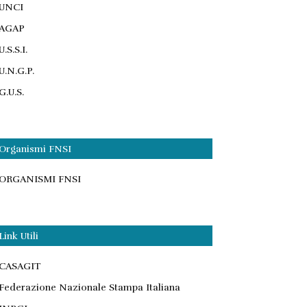
UNCI
AGAP
U.S.S.I.
U.N.G.P.
G.U.S.
Organismi FNSI
ORGANISMI FNSI
Link Utili
CASAGIT
Federazione Nazionale Stampa Italiana