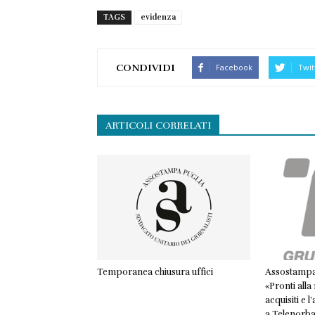
TAGS
evidenza
CONDIVIDI
Facebook
Twit
ARTICOLI CORRELATI
Temporanea chiusura uffici
Assostampa 
«Pronti alla 
acquisiti e 
a Telenorb