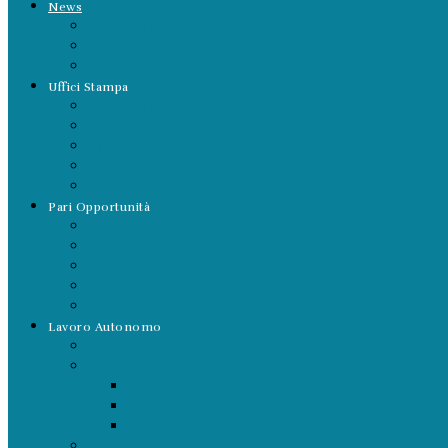
News
Comunicati
Eventi
Video
Uffici Stampa
Contrattazione
Leggi regolamenti direttive
Formazione e Deontologia
Pubblica amministrazione
Modulistica
Pari Opportunità
Cos’è
Regolamento
Notizie
Documentazione
Osservatorio di genere
Lavoro Autonomo
Notizie
Materiali Utili
Le Norme
Le Leggi
FAQ
Vita da autonomo