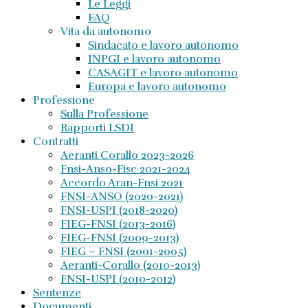
Le Leggi
FAQ
Vita da autonomo
Sindacato e lavoro autonomo
INPGI e lavoro autonomo
CASAGIT e lavoro autonomo
Europa e lavoro autonomo
Professione
Sulla Professione
Rapporti LSDI
Contratti
Aeranti Corallo 2023-2026
Fnsi-Anso-Fisc 2021-2024
Accordo Aran-Fnsi 2021
FNSI-ANSO (2020-2021)
FNSI-USPI (2018-2020)
FIEG-FNSI (2013-2016)
FIEG-FNSI (2009-2013)
FIEG – FNSI (2001-2005)
Aeranti-Corallo (2010-2013)
FNSI-USPI (2010-2012)
Sentenze
Documenti