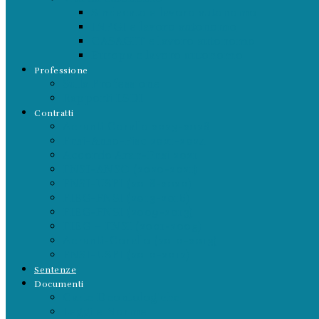
Sindacato e lavoro autonomo
INPGI e lavoro autonomo
CASAGIT e lavoro autonomo
Europa e lavoro autonomo
Professione
Sulla Professione
Rapporti LSDI
Contratti
Aeranti Corallo 2023-2026
Fnsi-Anso-Fisc 2021-2024
Accordo Aran-Fnsi 2021
FNSI-ANSO (2020-2021)
FNSI-USPI (2018-2020)
FIEG-FNSI (2013-2016)
FIEG-FNSI (2009-2013)
FIEG – FNSI (2001-2005)
Aeranti-Corallo (2010-2013)
FNSI-USPI (2010-2012)
Sentenze
Documenti
Carte Deontologiche
Leggi e Norme