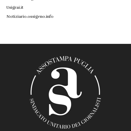
Usigrai.it
Notiziario.ossigeno.info