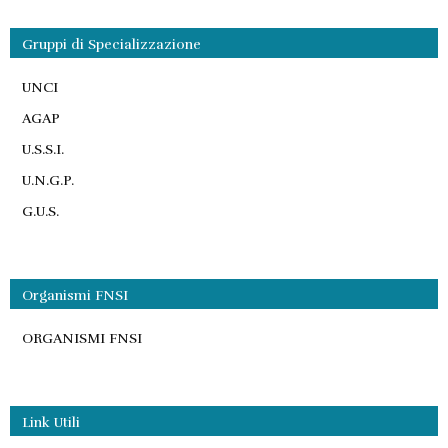
Gruppi di Specializzazione
UNCI
AGAP
U.S.S.I.
U.N.G.P.
G.U.S.
Organismi FNSI
ORGANISMI FNSI
Link Utili