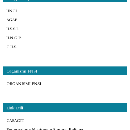
UNCI
AGAP
U.S.S.I.
U.N.G.P.
G.U.S.
Organismi FNSI
ORGANISMI FNSI
Link Utili
CASAGIT
Federazione Nazionale Stampa Italiana