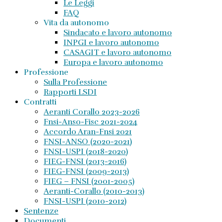
Le Leggi
FAQ
Vita da autonomo
Sindacato e lavoro autonomo
INPGI e lavoro autonomo
CASAGIT e lavoro autonomo
Europa e lavoro autonomo
Professione
Sulla Professione
Rapporti LSDI
Contratti
Aeranti Corallo 2023-2026
Fnsi-Anso-Fisc 2021-2024
Accordo Aran-Fnsi 2021
FNSI-ANSO (2020-2021)
FNSI-USPI (2018-2020)
FIEG-FNSI (2013-2016)
FIEG-FNSI (2009-2013)
FIEG – FNSI (2001-2005)
Aeranti-Corallo (2010-2013)
FNSI-USPI (2010-2012)
Sentenze
Documenti