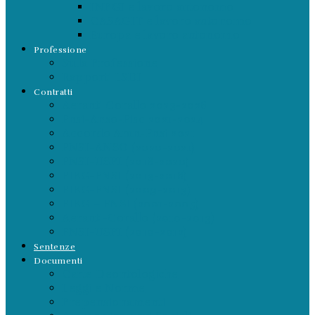
INPGI e lavoro autonomo
CASAGIT e lavoro autonomo
Europa e lavoro autonomo
Professione
Sulla Professione
Rapporti LSDI
Contratti
Aeranti Corallo 2023-2026
Fnsi-Anso-Fisc 2021-2024
Accordo Aran-Fnsi 2021
FNSI-ANSO (2020-2021)
FNSI-USPI (2018-2020)
FIEG-FNSI (2013-2016)
FIEG-FNSI (2009-2013)
FIEG – FNSI (2001-2005)
Aeranti-Corallo (2010-2013)
FNSI-USPI (2010-2012)
Sentenze
Documenti
Carte Deontologiche
Leggi e Norme
Prepensionamenti