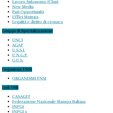
Lavoro Autonomo (Clan)
New Media
Pari Opportunità
Uffici Stampa
Legalità e diritto di cronaca
Gruppi di Specializzazione
UNCI
AGAP
U.S.S.I.
U.N.G.P.
G.U.S.
Organismi FNSI
ORGANISMI FNSI
Link Utili
CASAGIT
Federazione Nazionale Stampa Italiana
INPGI
INPGI 2