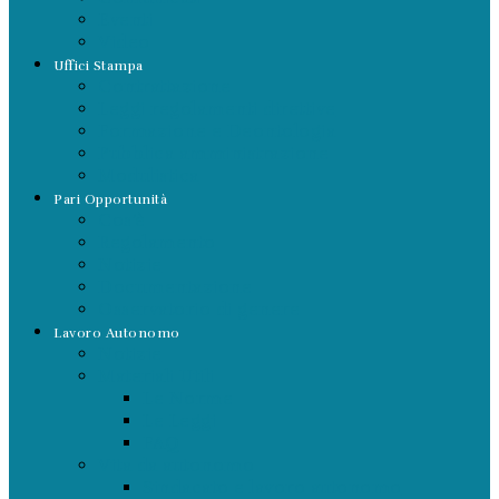
Eventi
Video
Uffici Stampa
Contrattazione
Leggi regolamenti direttive
Formazione e Deontologia
Pubblica amministrazione
Modulistica
Pari Opportunità
Cos’è
Regolamento
Notizie
Documentazione
Osservatorio di genere
Lavoro Autonomo
Notizie
Materiali Utili
Le Norme
Le Leggi
FAQ
Vita da autonomo
Sindacato e lavoro autonomo