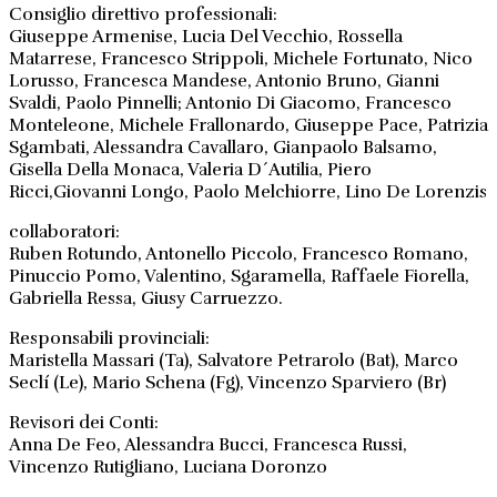
Consiglio direttivo professionali:
Giuseppe Armenise, Lucia Del Vecchio, Rossella
Matarrese, Francesco Strippoli, Michele Fortunato, Nico
Lorusso, Francesca Mandese, Antonio Bruno, Gianni
Svaldi, Paolo Pinnelli; Antonio Di Giacomo, Francesco
Monteleone, Michele Frallonardo, Giuseppe Pace, Patrizia
Sgambati, Alessandra Cavallaro, Gianpaolo Balsamo,
Gisella Della Monaca, Valeria D´Autilia, Piero
Ricci,Giovanni Longo, Paolo Melchiorre, Lino De Lorenzis
collaboratori:
Ruben Rotundo, Antonello Piccolo, Francesco Romano,
Pinuccio Pomo, Valentino, Sgaramella, Raffaele Fiorella,
Gabriella Ressa, Giusy Carruezzo.
Responsabili provinciali:
Maristella Massari (Ta), Salvatore Petrarolo (Bat), Marco
Seclí (Le), Mario Schena (Fg), Vincenzo Sparviero (Br)
Revisori dei Conti:
Anna De Feo, Alessandra Bucci, Francesca Russi,
Vincenzo Rutigliano, Luciana Doronzo