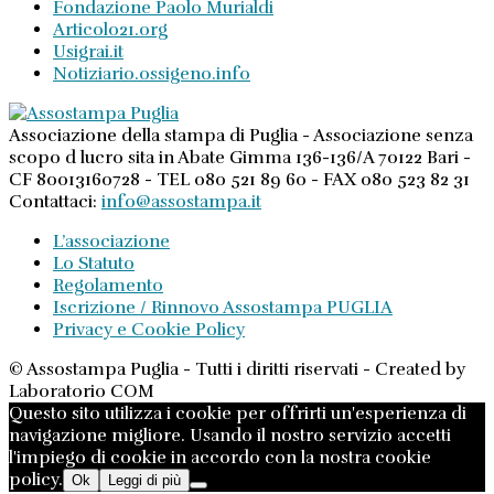
Fondazione Paolo Murialdi
Articolo21.org
Usigrai.it
Notiziario.ossigeno.info
Associazione della stampa di Puglia - Associazione senza
scopo d lucro sita in Abate Gimma 136-136/A 70122 Bari -
CF 80013160728 - TEL 080 521 89 60 - FAX 080 523 82 31
Contattaci:
info@assostampa.it
L’associazione
Lo Statuto
Regolamento
Iscrizione / Rinnovo Assostampa PUGLIA
Privacy e Cookie Policy
© Assostampa Puglia - Tutti i diritti riservati - Created by
Laboratorio COM
Questo sito utilizza i cookie per offrirti un'esperienza di
navigazione migliore. Usando il nostro servizio accetti
l'impiego di cookie in accordo con la nostra cookie
policy.
Ok
Leggi di più