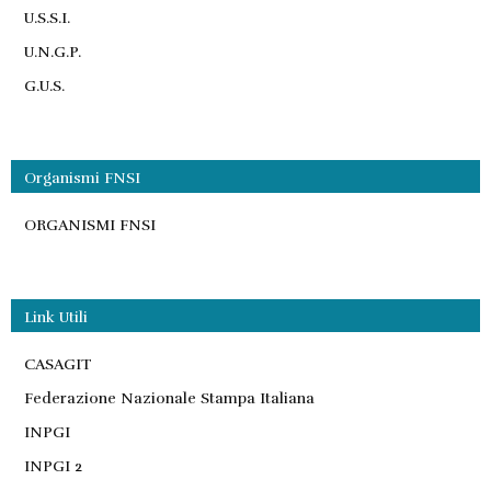
U.S.S.I.
U.N.G.P.
G.U.S.
Organismi FNSI
ORGANISMI FNSI
Link Utili
CASAGIT
Federazione Nazionale Stampa Italiana
INPGI
INPGI 2