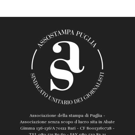
Associazione della stampa di Puglia -
Associazione senza scopo d lucro sita in Abate
Gimma 136-136/A 70122 Bari - CF 80013160728 -
TEL 080 521 89 60 - FAX 080 523 82 31