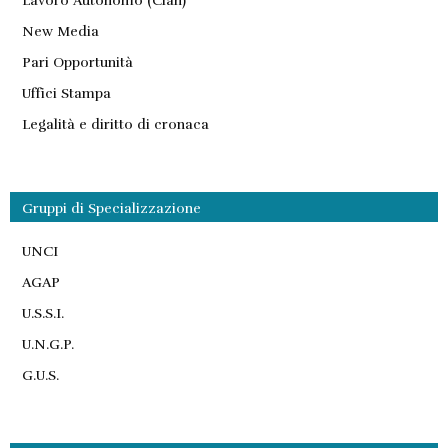
Lavoro Autonomo (Clan)
New Media
Pari Opportunità
Uffici Stampa
Legalità e diritto di cronaca
Gruppi di Specializzazione
UNCI
AGAP
U.S.S.I.
U.N.G.P.
G.U.S.