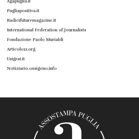
Agapuglia.it
Pugliapositiva.it
Radicifuturemagazine.it
International Federation of Journalists
Fondazione Paolo Murialdi
Articolo21.org
Usigrai.it
Notiziario.ossigeno.info