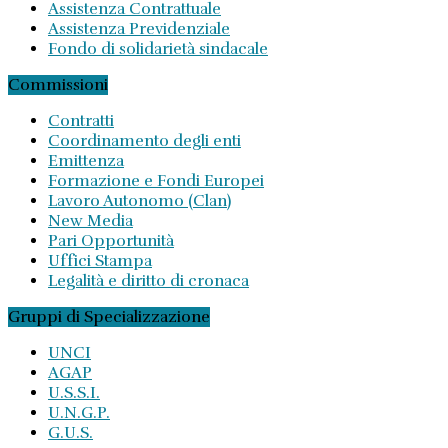
Assistenza Contrattuale
Assistenza Previdenziale
Fondo di solidarietà sindacale
Commissioni
Contratti
Coordinamento degli enti
Emittenza
Formazione e Fondi Europei
Lavoro Autonomo (Clan)
New Media
Pari Opportunità
Uffici Stampa
Legalità e diritto di cronaca
Gruppi di Specializzazione
UNCI
AGAP
U.S.S.I.
U.N.G.P.
G.U.S.