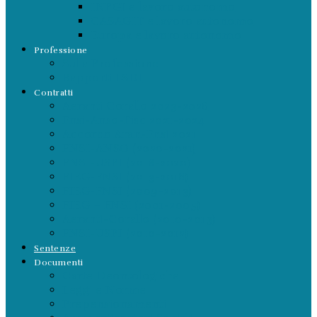
INPGI e lavoro autonomo
CASAGIT e lavoro autonomo
Europa e lavoro autonomo
Professione
Sulla Professione
Rapporti LSDI
Contratti
Aeranti Corallo 2023-2026
Fnsi-Anso-Fisc 2021-2024
Accordo Aran-Fnsi 2021
FNSI-ANSO (2020-2021)
FNSI-USPI (2018-2020)
FIEG-FNSI (2013-2016)
FIEG-FNSI (2009-2013)
FIEG – FNSI (2001-2005)
Aeranti-Corallo (2010-2013)
FNSI-USPI (2010-2012)
Sentenze
Documenti
Carte Deontologiche
Leggi e Norme
Prepensionamenti