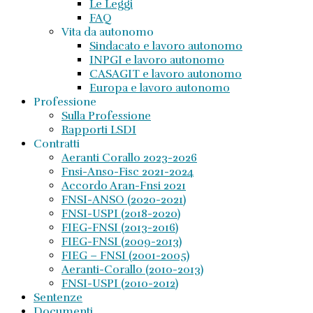
Le Leggi
FAQ
Vita da autonomo
Sindacato e lavoro autonomo
INPGI e lavoro autonomo
CASAGIT e lavoro autonomo
Europa e lavoro autonomo
Professione
Sulla Professione
Rapporti LSDI
Contratti
Aeranti Corallo 2023-2026
Fnsi-Anso-Fisc 2021-2024
Accordo Aran-Fnsi 2021
FNSI-ANSO (2020-2021)
FNSI-USPI (2018-2020)
FIEG-FNSI (2013-2016)
FIEG-FNSI (2009-2013)
FIEG – FNSI (2001-2005)
Aeranti-Corallo (2010-2013)
FNSI-USPI (2010-2012)
Sentenze
Documenti