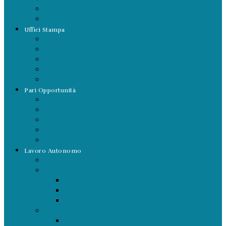
Eventi
Video
Uffici Stampa
Contrattazione
Leggi regolamenti direttive
Formazione e Deontologia
Pubblica amministrazione
Modulistica
Pari Opportunità
Cos’è
Regolamento
Notizie
Documentazione
Osservatorio di genere
Lavoro Autonomo
Notizie
Materiali Utili
Le Norme
Le Leggi
FAQ
Vita da autonomo
Sindacato e lavoro autonomo