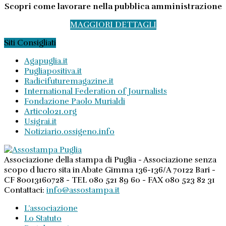
Scopri come lavorare nella pubblica amministrazione
MAGGIORI DETTAGLI
Siti Consigliati
Agapuglia.it
Pugliapositiva.it
Radicifuturemagazine.it
International Federation of Journalists
Fondazione Paolo Murialdi
Articolo21.org
Usigrai.it
Notiziario.ossigeno.info
Associazione della stampa di Puglia - Associazione senza
scopo d lucro sita in Abate Gimma 136-136/A 70122 Bari -
CF 80013160728 - TEL 080 521 89 60 - FAX 080 523 82 31
Contattaci:
info@assostampa.it
L’associazione
Lo Statuto