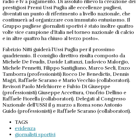
radio e tv a pagamento. Di assoluto rilievo la creazione dei
prestigiosi Premi Ussi Puglia alle eccellenze pugliesi,
diventati un punto di riferimento a livello nazionale, che
continuerà ad organizzare con immutato entusiasmo. Il
Gruppo pugliese giornalisti sportivi è stato inoltre quattro
volte vice campione d’Italia nel torneo nazionale di calcio
e in altre quattro ha chiuso al terzo posto».
Fabrizio Nitti guiderà l’Ussi Puglia per il prossimo
quadriennio. Il consiglio direttivo risulta composto da
Michele De Feudis, Davide Lattanzi, Ludovico Malorgio,
Michele Pennetti, Filippo Santigliano, Marco Secli, Enzo
Tamborra (professionisti) Rocco De Benedictis, Dennis
Magri, Raffaele Scarano e Mario Vecchio (collaboratori).
Revisori Paolo Melchiorre e Fulvio Di Giuseppe
(professionisti) Giuseppe Accettura, Onofrio Dellino e
Raffaele Fiorella (collaboratori). Delegati al Congresso
Nazionale dell’USSI il 9 marzo a Roma sono Antonio
Guido (professionisti) e Raffaele Scarano (collaboratori).
TAGS
evidenza
giornalisti sportivi