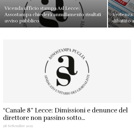
Vicenda ufficio stampa Asl Lecce:
Assostampa chiederà annullamento risultati
Vertenza 
avviso pubblico
dibattito
“Canale 8” Lecce: Dimissioni e denunce del
direttore non passino sotto...
28 Settembre 2012