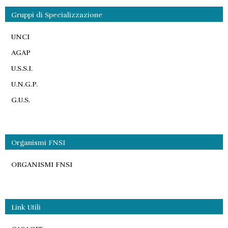
Gruppi di Specializzazione
UNCI
AGAP
U.S.S.I.
U.N.G.P.
G.U.S.
Organismi FNSI
ORGANISMI FNSI
Link Utili