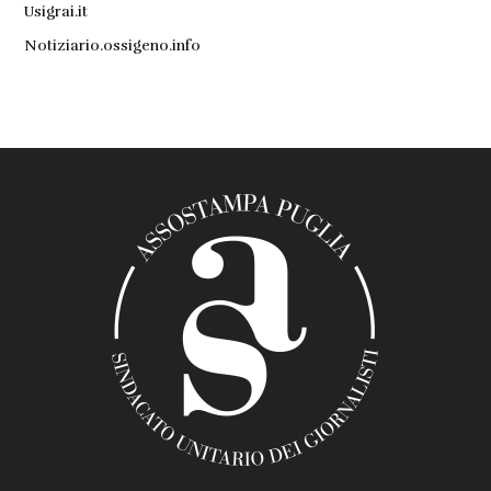
Usigrai.it
Notiziario.ossigeno.info