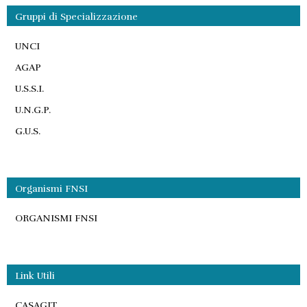
Gruppi di Specializzazione
UNCI
AGAP
U.S.S.I.
U.N.G.P.
G.U.S.
Organismi FNSI
ORGANISMI FNSI
Link Utili
CASAGIT