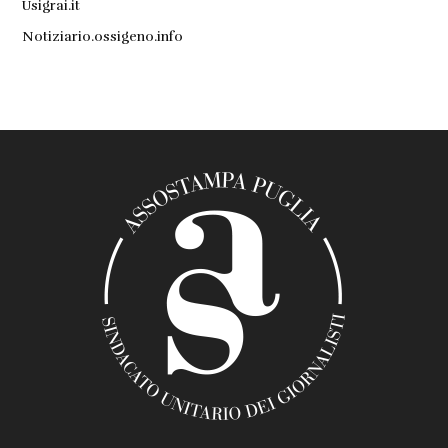
Usigrai.it
Notiziario.ossigeno.info